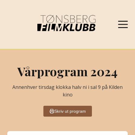
NYHETER
Vårprogram 2024
VÅRPROGRAM 2026
Annenhver tirsdag klokka halv ni i sal 9 på Kilden
kino
OM FILMKLUBBEN
Skriv ut program
KONTAKT
PROGRAMARKIV