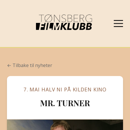
NYHETER
← Tilbake til nyheter
VÅRPROGRAM 2026
7. MAI HALV NI PÅ KILDEN KINO
OM FILMKLUBBEN
MR. TURNER
KONTAKT
PROGRAMARKIV