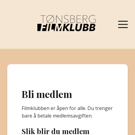
NYHETER
VÅRPROGRAM 2026
Bli medlem
OM FILMKLUBBEN
Filmklubben er åpen for alle. Du trenger
KONTAKT
bare å betale medlemsavgiften.
Slik blir du medlem
PROGRAMARKIV