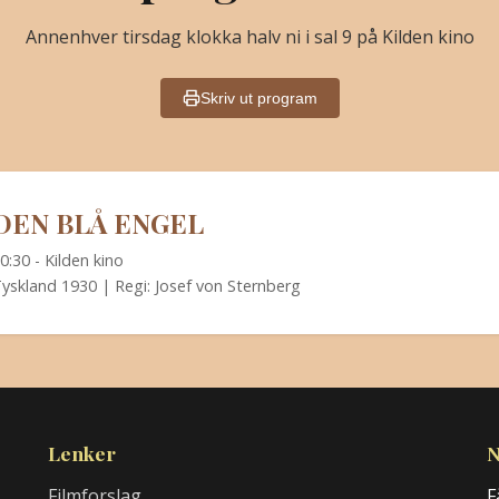
Annenhver tirsdag klokka halv ni i sal 9 på Kilden kino
Skriv ut program
DEN BLÅ ENGEL
0:30 - Kilden kino
yskland 1930 | Regi: Josef von Sternberg
Lenker
N
Filmforslag
F