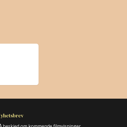
yhetsbrev
å beskjed om kommende filmvisninger