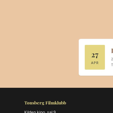
27
2
APR
T
Tønsberg Filmklubb
Kilden kino, sal 9