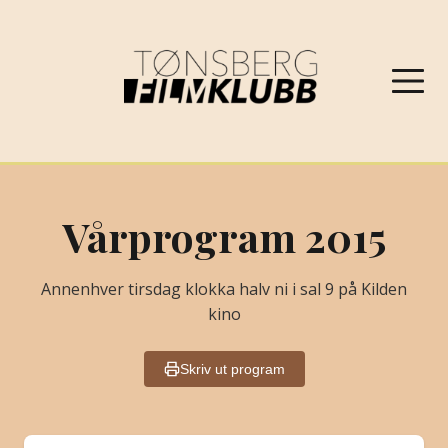
NYHETER
Vårprogram 2015
VÅRPROGRAM 2026
Annenhver tirsdag klokka halv ni i sal 9 på Kilden
kino
OM FILMKLUBBEN
Skriv ut program
KONTAKT
PROGRAMARKIV