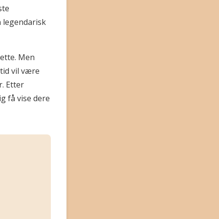
ste
n legendarisk
dette. Men
tid vil være
. Etter
g få vise dere