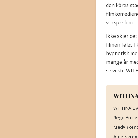
den kåres stad
filmkomediene
vorspielfilm.
Ikke skjer det
filmen føles l
hypnotisk mor
mange år med 
selveste WITH
WITHNAI
WITHNAIL AN
Regi:
Bruce
Medvirken
Aldersgren