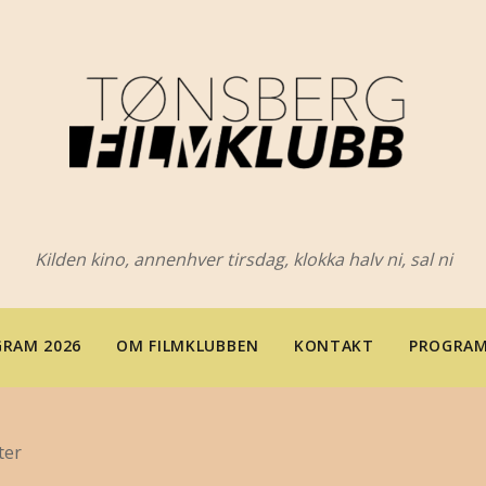
Kilden kino, annenhver tirsdag, klokka halv ni, sal ni
RAM 2026
OM FILMKLUBBEN
KONTAKT
PROGRAM
ter