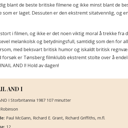
ig blant de beste britiske filmene og ikke minst blant de be
 som er laget. Dessuten er den ekstremt sitatvennlig, og e
 stort i filmen, og ikke er det noen viktig moral å trekke fra 
ikevel melankolsk og betydningsfull, samtidig som den for all
som, med beksvart britisk humor og iskaldt britisk regnvær
forsøk er Tønsberg filmklubb ekstremt stolte over å endeli
NAIL AND I! Hold av dagen!
L AND I
D I Storbritannia 1987 107 minutter
 Robinson
de:
Paul McGann, Richard E. Grant, Richard Griffiths, m.fl.
se:
12