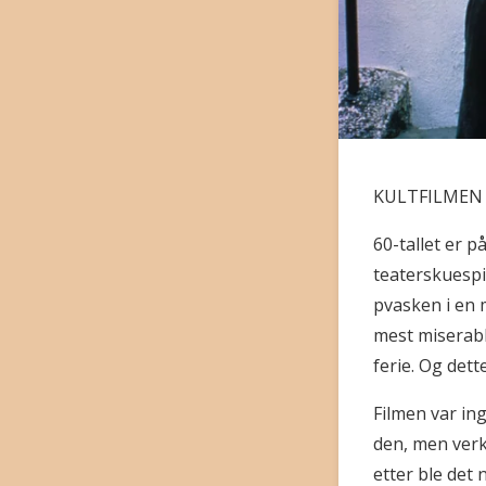
KULTFILMEN 
60-tallet er p
teaterskuespi
pvasken i en 
mest miserab
ferie. Og dette
Filmen var ing
den, men verk
etter ble det 