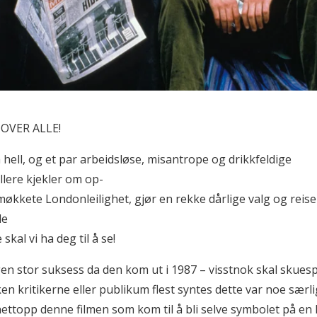
OVER ALLE!
å hell, og et par arbeidsløse, misantrope og drikkfeldige
llere kjekler om op-
møkkete Londonleilighet, gjør en rekke dårlige valg og reis
le
 skal vi ha deg til å se!
en stor suksess da den kom ut i 1987 – visstnok skal skuespi
en kritikerne eller publikum flest syntes dette var noe særli
nettopp denne filmen som kom til å bli selve symbolet på en 