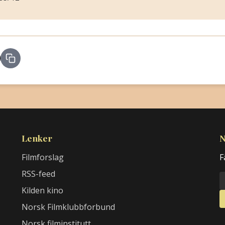
Lenker
N
Filmforslag
F
RSS-feed
Kilden kino
Norsk Filmklubbforbund
Norsk filminstitutt