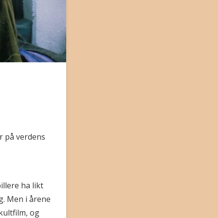
er på verdens
llere ha likt
g. Men i årene
kultfilm, og