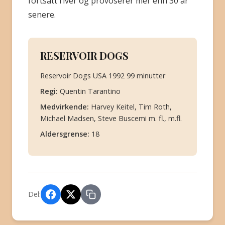
fortsatt river og provoserer mer enn 30 år
senere.
RESERVOIR DOGS
Reservoir Dogs USA 1992 99 minutter
Regi:
Quentin Tarantino
Medvirkende:
Harvey Keitel, Tim Roth,
Michael Madsen, Steve Buscemi m. fl., m.fl.
Aldersgrense:
18
Del: