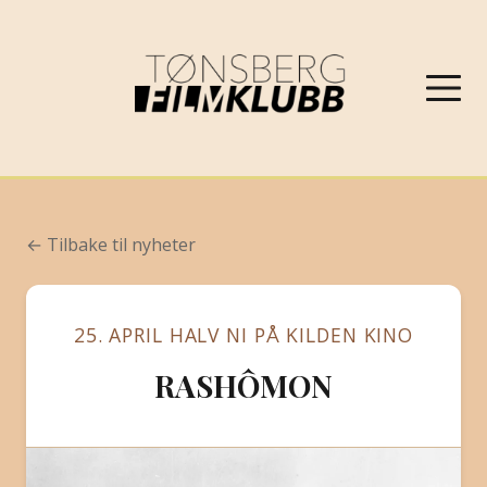
NYHETER
← Tilbake til nyheter
VÅRPROGRAM 2026
25. APRIL HALV NI PÅ KILDEN KINO
OM FILMKLUBBEN
RASHÔMON
KONTAKT
PROGRAMARKIV