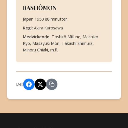
RASHÔMON
Japan 1950 88 minutter
Regi:
Akira Kurosawa
Medvirkende:
Toshirô Mifune, Machiko
Kyô, Masayuki Mori, Takashi Shimura,
Minoru Chiaki, m.fl.
Del: