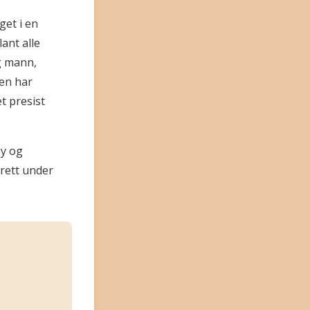
get i en
ant alle
g mann,
gen har
t presist
ay og
rett under