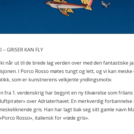
 – GRISER KAN FLY
i når ut til de brede lag verden over med den fantastiske j
isjonen. I Porco Rosso møtes tungt og lett, og vi kan meske
tikk, som er kunstnerens velkjente yndlingsmotiv.
an fra 1. verdenskrig har begynt en ny tilværelse som frilans
«luftpirater» over Adriaterhavet. En merkverdig forbannelse
neskeliknende gris. Han har lagt bak seg sitt gamle navn M
Porco Rosso», italiensk for «røde gris».