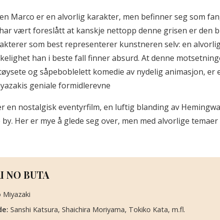
en Marco er en alvorlig karakter, men befinner seg som fan
har vært foreslått at kanskje nettopp denne grisen er den bl
akterer som best representerer kunstneren selv: en alvorli
rkelighet han i beste fall finner absurd. At denne motsetnin
n tøysete og såpeboblelett komedie av nydelig animasjon, er e
iyazakis geniale formidlerevne
r en nostalgisk eventyrfilm, en luftig blanding av Hemingw
. Her er mye å glede seg over, men med alvorlige temaer 
I NO BUTA
 Miyazaki
de:
Sanshi Katsura, Shaichira Moriyama, Tokiko Kata, m.fl.