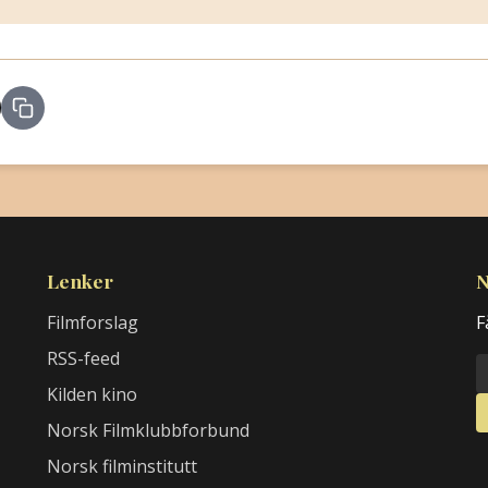
Lenker
N
Filmforslag
F
RSS-feed
Kilden kino
Norsk Filmklubbforbund
Norsk filminstitutt