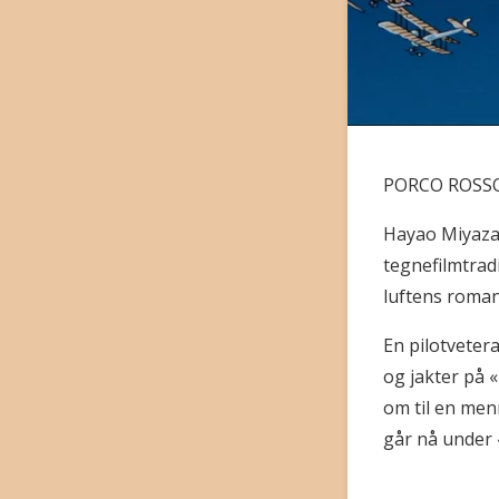
PORCO ROSSO
Hayao Miyazak
tegnefilmtrad
luftens roman
En pilotveter
og jakter på 
om til en men
går nå under «