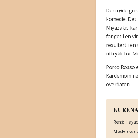
Den røde gris
komedie. Det 
Miyazakis kar
fanget i en vi
resultert i e
uttrykk for M
Porco Rosso e
Kardemomme by
overflaten.
KURENA
Regi:
Hayao
Medvirken