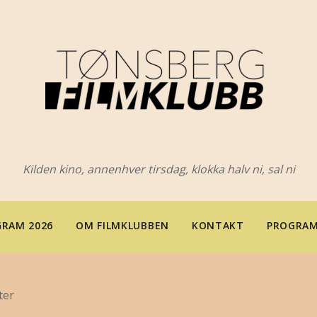
Kilden kino, annenhver tirsdag, klokka halv ni, sal ni
RAM 2026
OM FILMKLUBBEN
KONTAKT
PROGRAM
ter