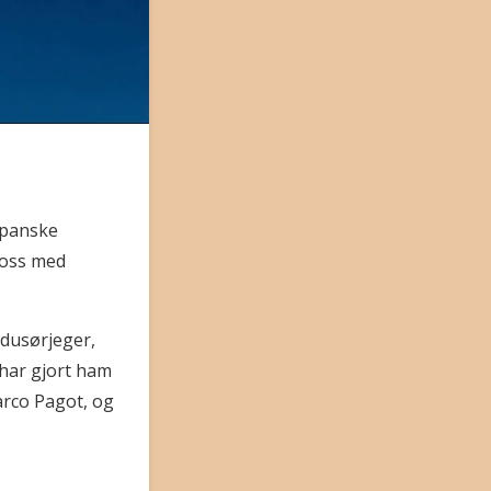
apanske
 oss med
 dusørjeger,
 har gjort ham
arco Pagot, og