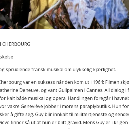
 I CHERBOURG
lskelse
g sprudlende fransk musikal om ulykkelig kjærlighet.
Cherbourg var en suksess når den kom ut i 1964; Filmen skjø
Catherine Deneuve, og vant Gullpalmen i Cannes. All dialog i 
for kalt både musikal og opera. Handlingen foregår i havne
or vakre Geneviève jobber i morens paraplybutikk. Hun fore
ker å gifte seg. Guy blir innkalt til militærtjeneste og sendes 
iève finner så ut at hun er blitt gravid. Mens Guy er i krige