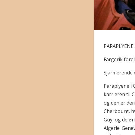
PARAPLYENE
Fargerik fore
Sjarmerende o
Paraplyene i 
karrieren til 
og den er der
Cherbourg, hv
Guy, og de øns
Algerie. Genev