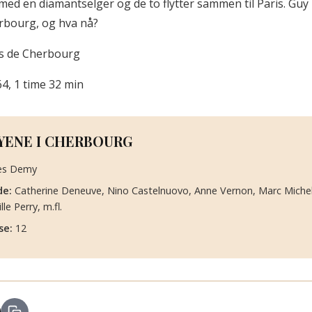
eg med en diamantselger og de to flytter sammen til Paris. G
erbourg, og hva nå?
es de Cherbourg
64, 1 time 32 min
YENE I CHERBOURG
es Demy
de:
Catherine Deneuve, Nino Castelnuovo, Anne Vernon, Marc Michel,
lle Perry, m.fl.
se:
12