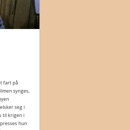
t fart på
filmen synges,
byen
lsker seg i
til krigen i
n presses hun