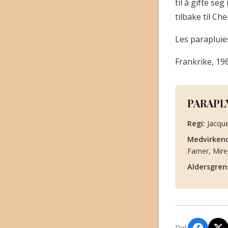
til å gifte s
tilbake til Ch
Les paraplui
Frankrike, 19
PARAPL
Regi:
Jacqu
Medvirken
Farner, Mirei
Aldersgren
Del: