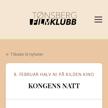
NYHETER
← Tilbake til nyheter
VÅRPROGRAM 2026
8. FEBRUAR HALV NI PÅ KILDEN KINO
OM FILMKLUBBEN
KONGENS NATT
KONTAKT
PROGRAMARKIV