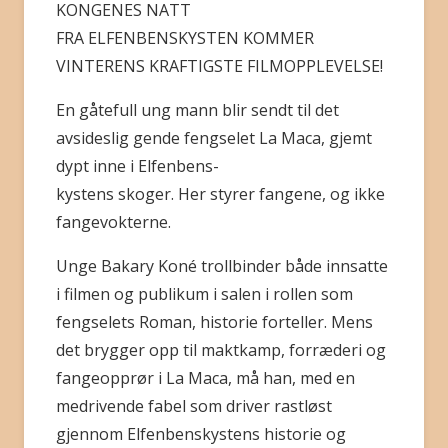
KONGENES NATT
FRA ELFENBENSKYSTEN KOMMER
BLI MEDLEM
VINTERENS KRAFTIGSTE FILMOPPLEVELSE!
En gåtefull ung mann blir sendt til det
avsideslig gende fengselet La Maca, gjemt
dypt inne i Elfenbens-
kystens skoger. Her styrer fangene, og ikke
fangevokterne.
Unge Bakary Koné trollbinder både innsatte
i filmen og publikum i salen i rollen som
fengselets Roman, historie forteller. Mens
det brygger opp til maktkamp, forræderi og
fangeopprør i La Maca, må han, med en
medrivende fabel som driver rastløst
gjennom Elfenbenskystens historie og