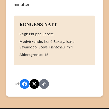
minutter
KONGENS NATT
Regi:
Philippe Lacôte
Medvirkende:
Koné Bakary, Isaka
Sawadogo, Steve Tientcheu, m.fl.
Aldersgrense:
15
Del: