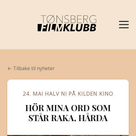
NYHETER
← Tilbake til nyheter
VÅRPROGRAM 2026
24. MAI HALV NI PÅ KILDEN KINO
OM FILMKLUBBEN
HÖR MINA ORD SOM
KONTAKT
STÅR RAKA, HÅRDA
PROGRAMARKIV