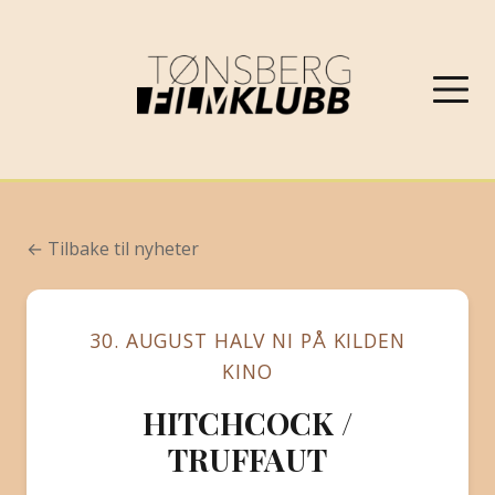
NYHETER
← Tilbake til nyheter
VÅRPROGRAM 2026
30. AUGUST HALV NI PÅ KILDEN
OM FILMKLUBBEN
KINO
HITCHCOCK /
KONTAKT
TRUFFAUT
PROGRAMARKIV