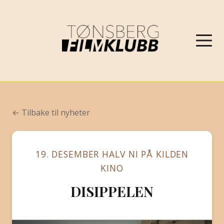
NYHETER
← Tilbake til nyheter
VÅRPROGRAM 2026
19. DESEMBER HALV NI PÅ KILDEN
OM FILMKLUBBEN
KINO
DISIPPELEN
KONTAKT
PROGRAMARKIV