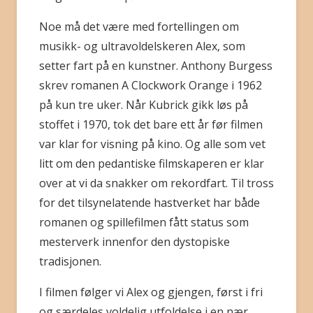
Noe må det være med fortellingen om
musikk- og ultravoldelskeren Alex, som
setter fart på en kunstner. Anthony Burgess
skrev romanen A Clockwork Orange i 1962
på kun tre uker. Når Kubrick gikk løs på
stoffet i 1970, tok det bare ett år før filmen
var klar for visning på kino. Og alle som vet
litt om den pedantiske filmskaperen er klar
over at vi da snakker om rekordfart. Til tross
for det tilsynelatende hastverket har både
romanen og spillefilmen fått status som
mesterverk innenfor den dystopiske
tradisjonen.
I filmen følger vi Alex og gjengen, først i fri
og særdeles voldelig utfoldelse i en nær