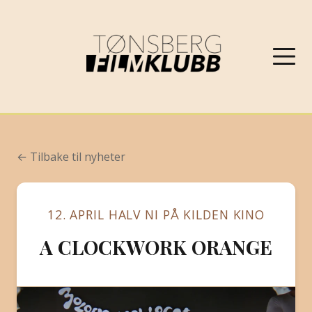
NYHETER
← Tilbake til nyheter
VÅRPROGRAM 2026
12. APRIL HALV NI PÅ KILDEN KINO
OM FILMKLUBBEN
A CLOCKWORK ORANGE
KONTAKT
PROGRAMARKIV