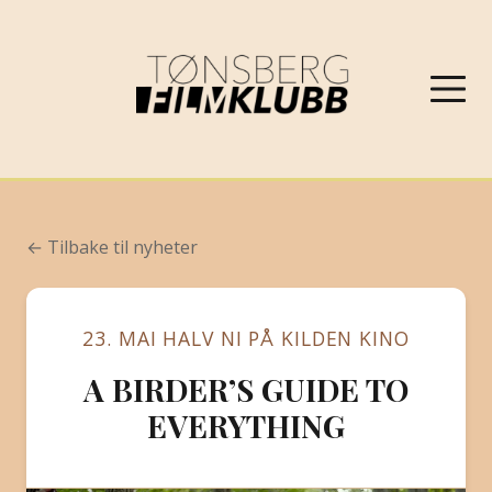
NYHETER
← Tilbake til nyheter
VÅRPROGRAM 2026
23. MAI HALV NI PÅ KILDEN KINO
OM FILMKLUBBEN
A BIRDER’S GUIDE TO
KONTAKT
EVERYTHING
PROGRAMARKIV