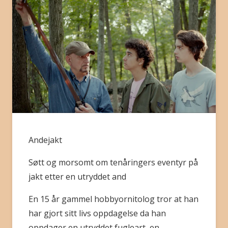
BLI MEDLEM
Andejakt
Søtt og morsomt om tenåringers eventyr på
jakt etter en utryddet and
En 15 år gammel hobbyornitolog tror at han
har gjort sitt livs oppdagelse da han
oppdager en utryddet fugleart, en