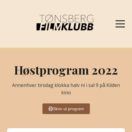
NYHETER
Høstprogram 2022
VÅRPROGRAM 2026
Annenhver tirsdag klokka halv ni i sal 9 på Kilden
kino
OM FILMKLUBBEN
Skriv ut program
KONTAKT
PROGRAMARKIV