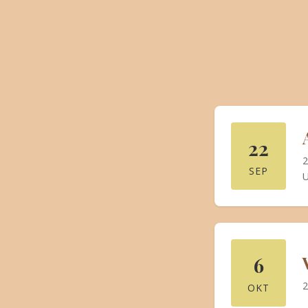
22
2
SEP
U
6
2
OKT