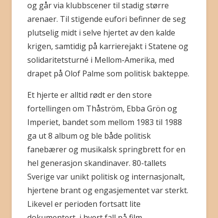
og går via klubbscener til stadig større
arenaer. Til stigende eufori befinner de seg
plutselig midt i selve hjertet av den kalde
krigen, samtidig på karrierejakt i Statene og
solidaritetsturné i Mellom-Amerika, med
drapet på Olof Palme som politisk bakteppe.
Et hjerte er alltid rødt er den store
fortellingen om Thåström, Ebba Grön og
Imperiet, bandet som mellom 1983 til 1988
ga ut 8 album og ble både politisk
fanebærer og musikalsk springbrett for en
hel generasjon skandinaver. 80-tallets
Sverige var unikt politisk og internasjonalt,
hjertene brant og engasjementet var sterkt.
Likevel er perioden fortsatt lite
dokumentert, i hvert fall på film.