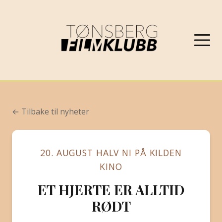
NYHETER
← Tilbake til nyheter
VÅRPROGRAM 2026
20. AUGUST HALV NI PÅ KILDEN
OM FILMKLUBBEN
KINO
ET HJERTE ER ALLTID
KONTAKT
RØDT
PROGRAMARKIV