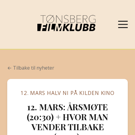
NYHETER
← Tilbake til nyheter
VÅRPROGRAM 2026
12. MARS HALV NI PÅ KILDEN KINO
OM FILMKLUBBEN
12. MARS: ÅRSMØTE
KONTAKT
(20:30) + HVOR MAN
VENDER TILBAKE
PROGRAMARKIV